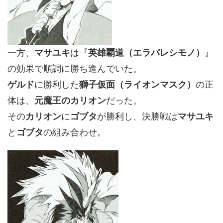
一方、
マサユキ
は『
英雄覇道（エラバレシモノ）
』
の効果で順調に勝ち進んでいた。
ゲルド
に勝利した
獅子仮面（ライオンマスク）
の正
体は、
元魔王のカリオン
だった。
その
カリオン
に
ゴブタ
が勝利し、決勝戦は
マサユキ
と
ゴブタ
の組み合わせ。