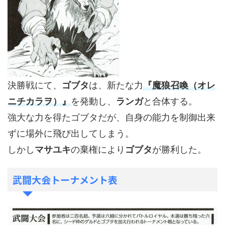
決勝戦にて、
ゴブタ
は、新たな力
『魔狼召喚（オレ
ニチカラヲ）』
を発動し、
ランガ
と合体する。
強大な力を得たゴブタだが、自身の能力を制御出来
ずに場外に飛び出してしまう。
しかし
マサユキ
の棄権により
ゴブタ
が勝利した。
武闘大会トーナメント表