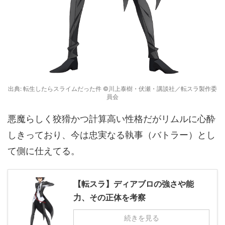
出典: 転生したらスライムだった件 ©川上泰樹・伏瀬・講談社／転スラ製作委
員会
悪魔らしく狡猾かつ計算高い性格だがリムルに心酔
しきっており、今は忠実なる執事（バトラー）とし
て側に仕えてる。
【転スラ】ディアブロの強さや能
力、その正体を考察
続きを見る