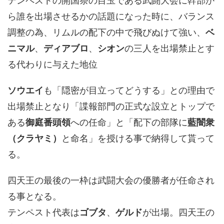
テンペストの開国祭の目玉である武闘大会に幹部か
ら誰を出場させるかの話題になった時に、バランス
調整の為、リムルの配下の中で飛びぬけて強い、
ベ
ニマル
、
ディアブロ
、
シオン
の三人を出場禁止とす
る代わりに与えた地位
ソウエイ
も「隠密が目立ってどうする」との理由で
出場禁止となり「諜報部門の正式な設立とトップで
ある
御庭番頭領
への任命」と「配下の部隊に
藍闇衆
（クラヤミ）
と命名」を授ける事で納得して貰って
る。
四天王の最後の一枠は武闘大会の優勝者が任命され
る事となる。
テンペスト代表は
ゴブタ
、
ゲルド
が出場。四天王の