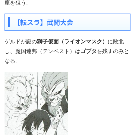
座を狙う。
【転スラ】武闘大会
ゲルドが謎の
獅子仮面（ライオンマスク）
に敗北
し、魔国連邦（テンペスト）は
ゴブタ
を残すのみと
なる。