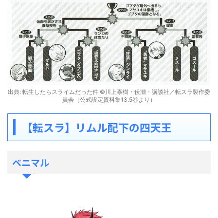
出典: 転生したらスライムだった件 ©川上泰樹・伏瀬・講談社／転スラ製作委
員会（公式設定資料集13.5巻より）
【転スラ】リムル配下の四天王
ベニマル