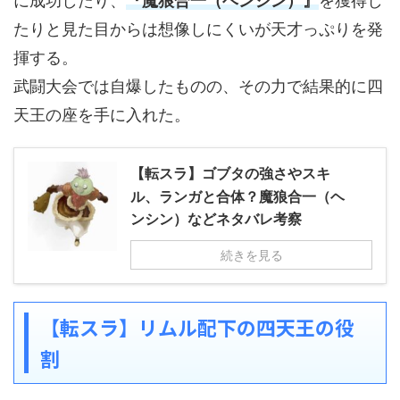
に成功したり、
『魔狼合一（ヘンシン）』
を獲得し
たりと見た目からは想像しにくいが天才っぷりを発
揮する。
武闘大会では自爆したものの、その力で結果的に四
天王の座を手に入れた。
【転スラ】ゴブタの強さやスキ
ル、ランガと合体？魔狼合一（ヘ
ンシン）などネタバレ考察
続きを見る
【転スラ】リムル配下の四天王の役
割