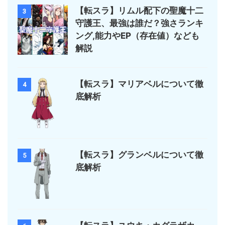
【転スラ】リムル配下の聖魔十二
3
守護王、最強は誰だ？強さランキ
ング,能力やEP（存在値）なども
解説
【転スラ】マリアベルについて徹
4
底解析
【転スラ】グランベルについて徹
5
底解析