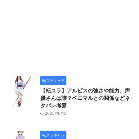
転スラキャラ
【転スラ】アルビスの強さや能力、声
優さんは誰？ベニマルとの関係などネ
タバレ考察
2025/10/15
転スラキャラ