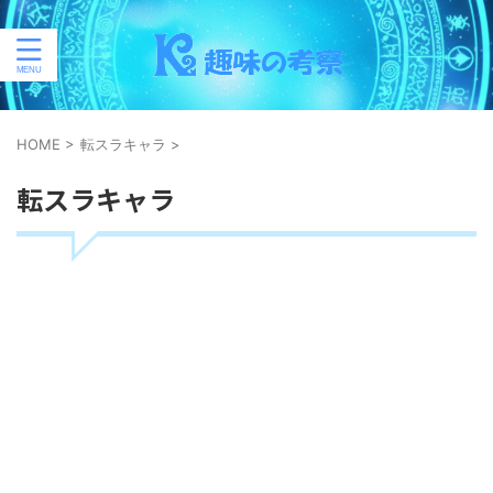
HOME
>
転スラキャラ
>
転スラキャラ