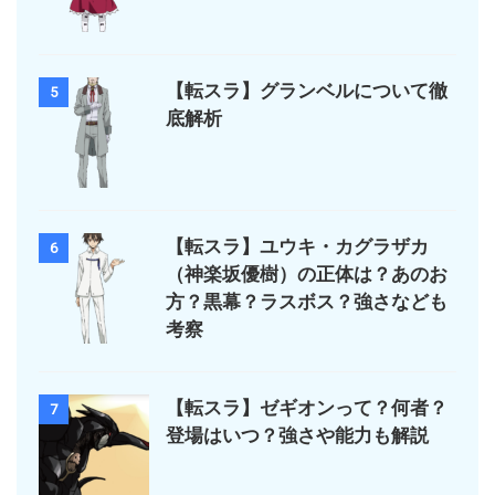
【転スラ】グランベルについて徹
5
底解析
【転スラ】ユウキ・カグラザカ
6
（神楽坂優樹）の正体は？あのお
方？黒幕？ラスボス？強さなども
考察
【転スラ】ゼギオンって？何者？
7
登場はいつ？強さや能力も解説