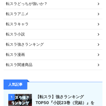
転スラどっちが強いか？
転スラアニメ
転スラキャラ
転スラ小説
転スラ強さランキング
転スラ漫画
転スラ関連商品
人気記事
【転スラ】強さランキング
1
TOP50『小説23巻（完結）』を