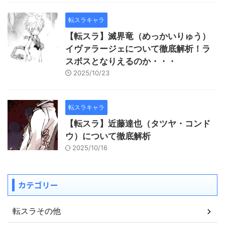
転スラキャラ
【転スラ】滅界竜（めっかいりゅう）
イヴァラージェについて徹底解析！ラ
スボスとなりえるのか・・・
2025/10/23
転スラキャラ
【転スラ】近藤達也（タツヤ・コンド
ウ）について徹底解析
2025/10/16
カテゴリー
転スラその他